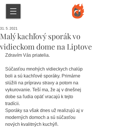
31. 5. 2021
Malý kachľový sporák vo
vidieckom dome na Liptove
Zdravím Vás priatelia.
Súčasťou mnohých vidieckych chalúp 
boli a sú kachľové sporáky. Primárne 
slúžili na prípravu stravy a potom na 
vykurovanie. Teší ma, že aj v dnešnej 
dobe sa ľudia opäť vracajú k tejto 
tradícii.
Sporáky sa však dnes už realizujú aj v 
moderných domoch a sú súčasťou 
nových kvalitných kuchýň. 