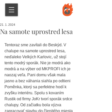
21. 1. 2024
Na samote uprostred lesa
Tentoraz sme zavítali do Beskýd. V 
chalupe na samote uprostred lesa, 
neďaleko Velkých Karlovic, už stojí 
tento modrý sporák. Nie je modrá ako 
modrá a na výber od MKPROFI ich je 
naozaj veľa. Pani domu však mala 
jasno a bez váhania siahla po odtieni 
Poměnka, ktorý sa perfektne hodí k 
zvyšku interiéru. Spolu s kovaním 
Rustik od firmy JoKr tvorí sporák srdce 
chalupy. Od začiatku bola výzva 
zapracovať stavbu do členitého miesta 